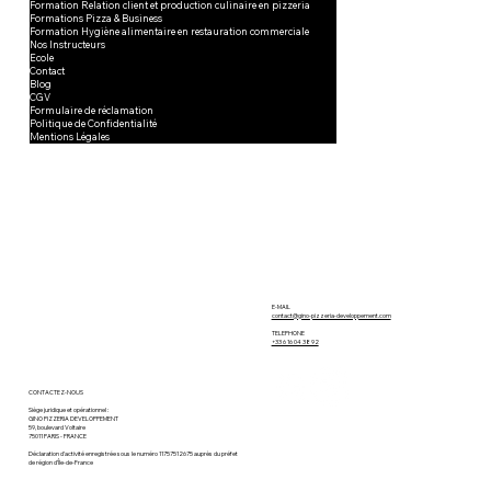
Formation Relation client et production culinaire en pizzeria
Formations Pizza & Business
Formation Hygiène alimentaire en restauration commerciale
Nos Instructeurs
Ecole
Contact
Blog
CGV
Formulaire de réclamation
Politique de Confidentialité
Mentions Légales
E-MAIL
contact@gino-pizzeria-developpement.com
TELEPHONE
+33 6 16 04 38 92
CONTACTEZ-NOUS
Siège juridique et opérationnel :
GINO PIZZERIA DEVELOPPEMENT
59, boulevard Voltaire
75011 PARIS - FRANCE
Déclaration d’activité enregistrée sous le numéro 11757512675 auprès du préfet
de région d’Île‑de‑France