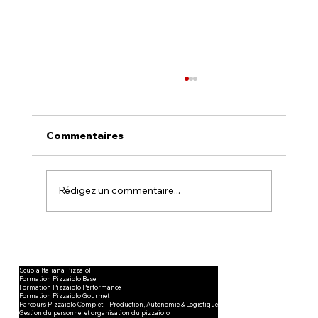
Commentaires
Rédigez un commentaire...
Des pâtons professionnels livrés
partout en France : un savoir-faire
Scuola Italiana Pizzaioli
que nous pratiquons depuis
Formation Pizzaiolo Base
Formation Pizzaiolo Performance
plusieurs années
Formation Pizzaiolo Gourmet
Parcours Pizzaiolo Complet – Production, Autonomie & Logistique
Gestion du personnel et organisation du pizzaiolo