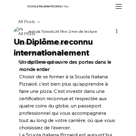
SCUOLA ITALIANA PIZZAIOLI
- Paris
All Posts
Jaskula Toniolo
24 févr.
2 min de lecture
All Posts
Un Diplôme reconnu
Technique & Savoir-faire
internationalement
Technique & Savoir Faire
Un diplôme qui ouvre des portes dans le 
Fabrication de pâton
monde entier
Choisir de se former à la Scuola Italiana 
Pizzaioli, c'est bien plus qu'apprendre à 
faire une pizza. C'est investir dans une 
certification reconnue et respectée aux 
quatre coins du globe, un passeport 
professionnel qui vous accompagnera 
tout au long de votre carrière, où que vous 
choisissiez de l'exercer.
La Scuola Italiana Pizzaioli est aujourd'hui 