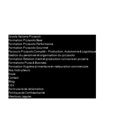
Scuola Italiana Pizzaioli
Formation Pizzaiolo Base
Formation Pizzaiolo Performance
Formation Pizzaiolo Gourmet
Parcours Pizzaiolo Complet – Production, Autonomie & Logistique
Gestion du personnel et organisation du pizzaiolo
Formation Relation client et production culinaire en pizzeria
Formations Pizza & Business
Formation Hygiène alimentaire en restauration commerciale
Nos Instructeurs
Ecole
Contact
Blog
CGV
Formulaire de réclamation
Politique de Confidentialité
Mentions Légales