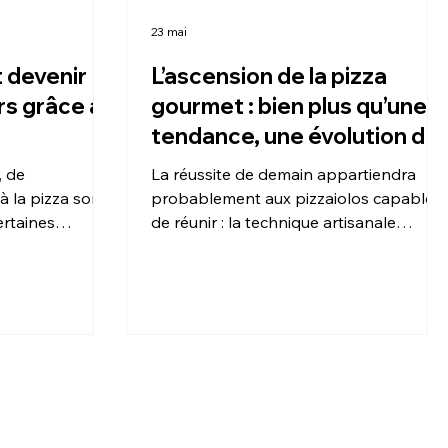
23 mai
 devenir
L’ascension de la pizza
urs grâce au
gourmet : bien plus qu’une
tendance, une évolution du
métier
, de
La réussite de demain appartiendra
 la pizza sont
probablement aux pizzaiolos capables
rtaines
de réunir : la technique artisanale
futur pizzaiolo
italienne, la créativité gastronomique et
urs, parfois
une forte identité personnelle.
F.