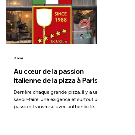
9 mai
Au cœur de la passion
italienne de la pizza à Paris
Derrière chaque grande pizza, il y a un
savoir-faire, une exigence et surtout une
passion transmise avec authenticité. À
travers cette vidéo, nous vous ouvrons
les portes de la Scuola Italiana Pizzaioli
et de notre univers dédié à l’excellence