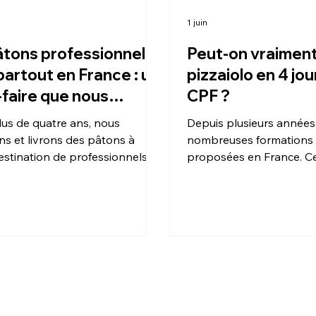
1 juin
tons professionnels
Peut-on vraiment
 partout en France : un
pizzaiolo en 4 jo
-faire que nous
CPF ?
uons depuis plusieurs
lus de quatre ans, nous
Depuis plusieurs années
s
s et livrons des pâtons à
nombreuses formations à
estination de professionnels
proposées en France. Ce
tauration.
promettent de former un 
en seulement quelques jo
avec un financement CP