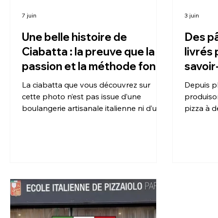
7 juin
3 juin
Une belle histoire de
Des pâ
Ciabatta : la preuve que la
livrés
passion et la méthode font
savoir
la différence
pratiq
La ciabatta que vous découvrez sur
Depuis p
année
cette photo n’est pas issue d’une
produison
boulangerie artisanale italienne ni d’un
pizza à d
laboratoire professionnel.
de la res