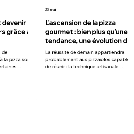
23 mai
 devenir
L’ascension de la pizza
urs grâce au
gourmet : bien plus qu’une
tendance, une évolution du
métier
, de
La réussite de demain appartiendra
 la pizza sont
probablement aux pizzaiolos capables
rtaines
de réunir : la technique artisanale
futur pizzaiolo
italienne, la créativité gastronomique et
urs, parfois
une forte identité personnelle.
F.