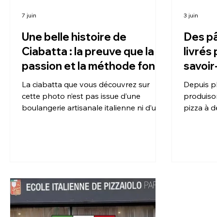
7 juin
3 juin
Une belle histoire de
Des pâ
Ciabatta : la preuve que la
livrés
passion et la méthode font
savoir
la différence
pratiq
La ciabatta que vous découvrez sur
Depuis p
année
cette photo n’est pas issue d’une
produison
boulangerie artisanale italienne ni d’un
pizza à d
laboratoire professionnel.
de la res