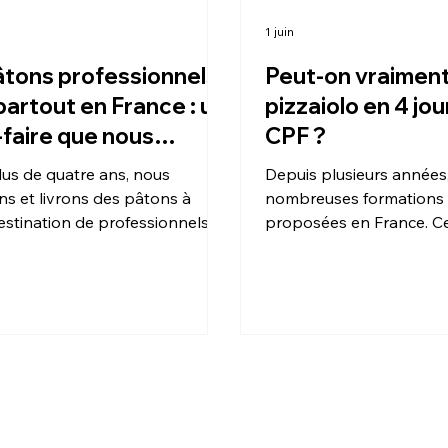
1 juin
tons professionnels
Peut-on vraiment
 partout en France : un
pizzaiolo en 4 jo
-faire que nous
CPF ?
uons depuis plusieurs
lus de quatre ans, nous
Depuis plusieurs années
s
s et livrons des pâtons à
nombreuses formations à
estination de professionnels
proposées en France. Ce
tauration.
promettent de former un 
en seulement quelques jo
avec un financement CP