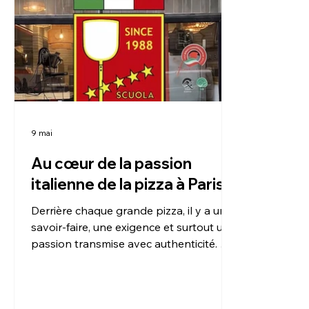
9 mai
Au cœur de la passion
italienne de la pizza à Paris
Derrière chaque grande pizza, il y a un
savoir-faire, une exigence et surtout une
passion transmise avec authenticité. À
travers cette vidéo, nous vous ouvrons
les portes de la Scuola Italiana Pizzaioli
et de notre univers dédié à l’excellence