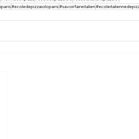
iparis
#ecoledepizzaioloparis
#savoirfaireitalien
#ecoleitaliennedepiz