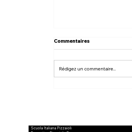
Commentaires
Rédigez un commentaire...
L’ascension de la pizza
gourmet : bien plus qu’une
tendance, une évolution
du métier
Scuola Italiana Pizzaioli