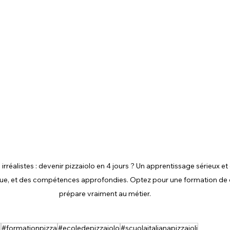
rréalistes : devenir pizzaiolo en 4 jours ? Un apprentissage sérieux e
que, et des compétences approfondies. Optez pour une formation de q
prépare vraiment au métier.
o
#formationpizza
#ecoledepizzaiolo
#scuolaitalianapizzaioli