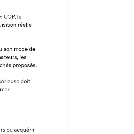
n CQP, le 
sition réelle 
ou son mode de 
ateurs, les 
uchés proposés.
érieuse doit 
rcer 
rs ou acquérir 