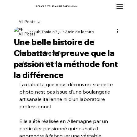
SCUOLA ITALIANA PIZZAIOLI
- Paris
All Posts
Jaskula Toniolo
7 juin
2 min de lecture
All Posts
Une belle histoire de
Technique & Savoir-faire
Ciabatta : la preuve que la
Technique & Savoir Faire
passion et la méthode font
Fabrication de pâton
la différence
La ciabatta que vous découvrez sur cette 
photo n’est pas issue d’une boulangerie 
artisanale italienne ni d’un laboratoire 
professionnel.
Elle a été réalisée en Allemagne par un 
particulier passionné qui souhaitait 
apprendre à fabriquer une véritable 